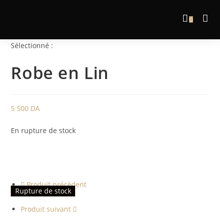
0
Sélectionné :
Robe en Lin
5 500
DA
En rupture de stock
Produit précédent
Rupture de stock
Rupture de stock
Rupture de stock
Produit suivant