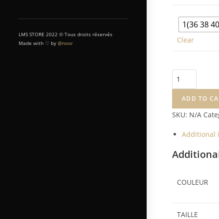
1(36 38 40
LMS STORE 2022 © Tous droits réservés
Clear
Made with ♡ by
@noor
ADD TO CA
SKU:
N/A
Cate
Additional
Additiona
COULEUR
TAILLE