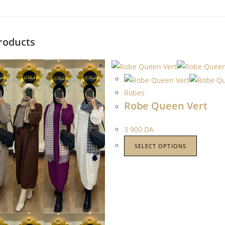
roducts
Robes
Robe Queen Vert
3 900
DA
SELECT OPTIONS