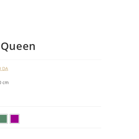
b Queen
0
DA
0 cm