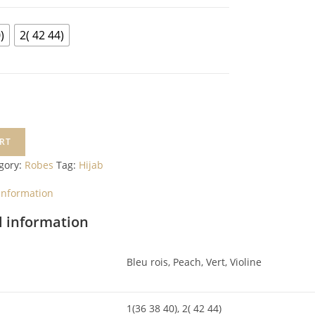
)
2( 42 44)
RT
gory:
Robes
Tag:
Hijab
 information
l information
Bleu rois, Peach, Vert, Violine
1(36 38 40), 2( 42 44)