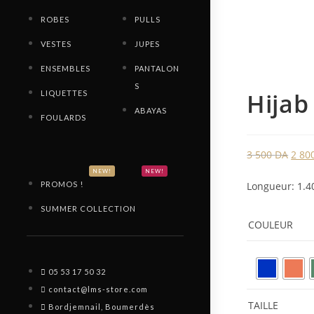
ROBES
PULLS
VESTES
JUPES
ENSEMBLES
PANTALON
S
Hija
LIQUETTES
ABAYAS
FOULARDS
3 500
DA
2 80
NEW!
NEW!
Longueur: 1.4
PROMOS !
SUMMER COLLECTION
COULEUR
05 53 17 50 32
contact@lms-store.com
TAILLE
Bordjemnail, Boumerdès